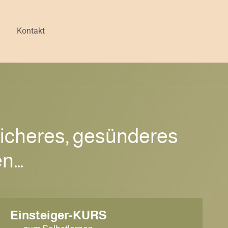
Kontakt
licheres, gesünderes
en…
Einsteiger-KURS