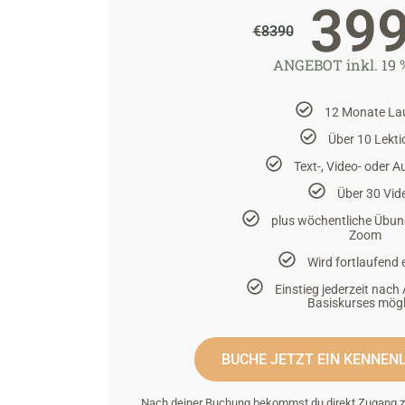
39
€
8390
ANGEBOT inkl. 19 
12 Monate Lau
Über 10 Lekt
Text-, Video- oder 
Über 30 Vid
plus wöchentliche Übu
Zoom
Wird fortlaufend 
Einstieg jederzeit nach
Basiskurses mögl
BUCHE JETZT EIN KENNE
Nach deiner Buchung bekommst du direkt Zugang z