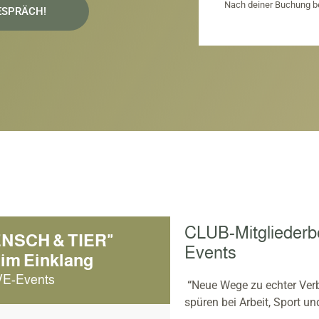
Nach deiner Buchung b
ESPRÄCH!
CLUB-Mitgliederbe
NSCH & TIER"
Events
 im Einklang
IVE-Events
“
Neue Wege zu echter Ve
spüren
bei Arbeit, Sport u