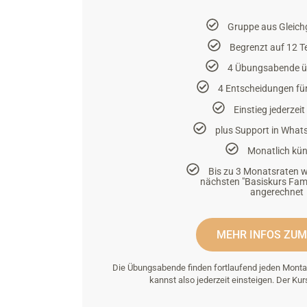
Gruppe aus Gleich
Begrenzt auf 12 T
4 Übungsabende 
4 Entscheidungen fü
Einstieg jederzei
plus Support in Wha
Monatlich kü
Bis zu 3 Monatsraten 
nächsten "Basiskurs Famil
angerechnet
MEHR INFOS ZUM
Die Übungsabende finden fortlaufend jeden Montag 
kannst also jederzeit einsteigen. Der Ku