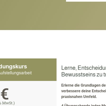
dungskurs
Lerne, Entscheidu
Aufstellungsarbeit
Bewusstseins zu t
Erlerne die Grundlagen de
9€
verbessere deine Entsche
praxisnahen Umfeld.
% MwSt.)
4 Übungsabende jeden Mon