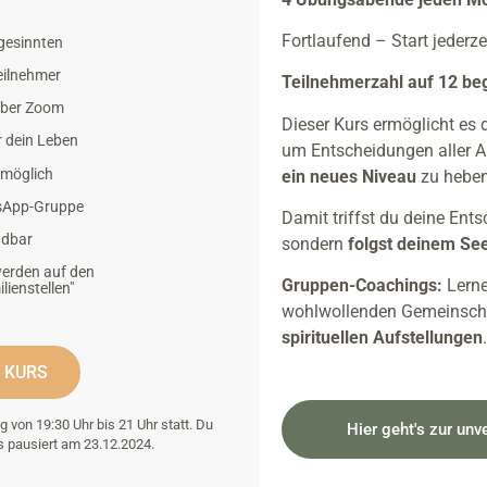
Fortlaufend – Start jederze
gesinnten
eilnehmer
Teilnehmerzahl auf 12 beg
über Zoom
Dieser Kurs ermöglicht es di
r dein Leben
um Entscheidungen aller A
t möglich
ein neues Niveau
zu heben
tsApp-Gruppe
Damit triffst du deine Ent
ndbar
sondern
folgst deinem Se
werden auf den
Gruppen-Coachings:
Lerne
ienstellen"
wohlwollenden
Gemeinscha
spirituellen Aufstellungen
.
 KURS
von 19:30 Uhr bis 21 Uhr statt. Du
Hier geht's zur un
rs pausiert am 23.12.2024.