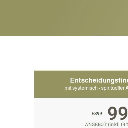
Entscheidungsfin
mit systemisch - spiritueller 
9
€
399
ANGEBOT (inkl. 19 