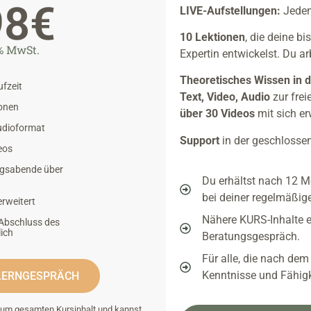
98€
LIVE-Aufstellungen:
Jeden
10
Lektionen
,
die deine bi
% MwSt.
Expertin entwickelst.
Du ar
Theoretisches Wissen in 
fzeit
Text, Video, Audio
zur fre
ionen
über 30 Videos
mit sich er
Audioformat
Support
in der geschloss
eos
ngsabende über
Du erhältst nach 12 Mo
bei deiner regelmäßig
erweitert
Nähere KURS-Inhalte e
 Abschluss des
ich
Beratungsgespräch.
Für alle, die nach dem
Kenntnisse und Fähigk
NLERNGESPRÄCH
um gesamten Kursinhalt und kannst